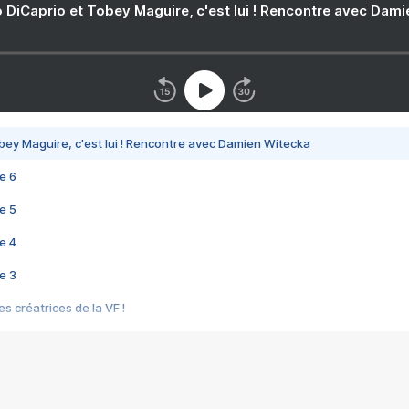
 DiCaprio et Tobey Maguire, c'est lui ! Rencontre avec Dam
bey Maguire, c'est lui ! Rencontre avec Damien Witecka
e 6
e 5
e 4
e 3
s créatrices de la VF !
e 2
e 1
e Mektoub My Love arrive enfin ! Rencontre avec Shaïn Boumedine et Sal