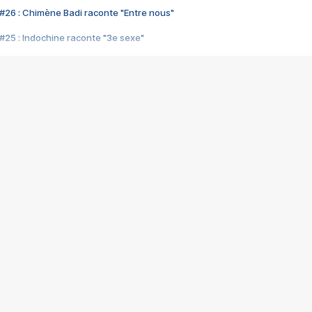
#26 : Chimène Badi raconte "Entre nous"
#25 : Indochine raconte "3e sexe"
#24 : Zaho raconte "C'est chelou"
#23 : Patrick Bruel raconte "Au café des délices"
#22 : Kyo raconte "Le chemin"
#21 : Nolwenn Leroy raconte "Cassé"
#20 : Patrick Hernandez raconte "Born to be alive"
#19 : Lorie raconte "Près de moi"
#18 : Michael Jones raconte "A nos actes manqués" (avec Jean-Jacque
#17 : Khaled raconte "Aïcha"
#16 : Corneille raconte "Parce qu'on vient de loin"
#15 : Indochine raconte "L'aventurier"