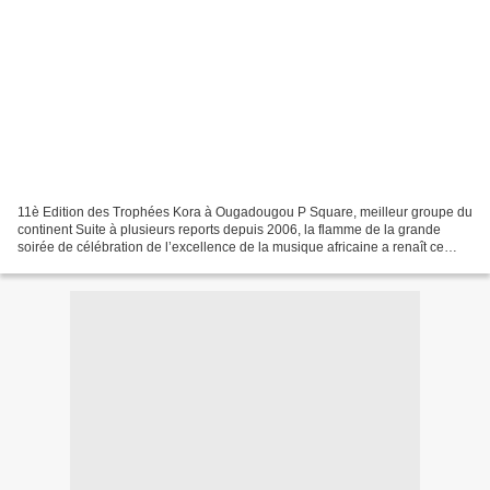
11è Edition des Trophées Kora à Ougadougou P Square, meilleur groupe du
continent Suite à plusieurs reports depuis 2006, la flamme de la grande
soirée de célébration de l’excellence de la musique africaine a renaît ce
dimanche 4 avril 2010 au Palais des...