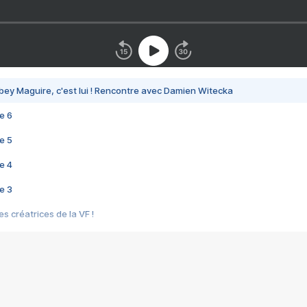
bey Maguire, c'est lui ! Rencontre avec Damien Witecka
e 6
e 5
e 4
e 3
s créatrices de la VF !
e 2
e 1
e Mektoub My Love arrive enfin ! Rencontre avec Shaïn Boumedine et Sal