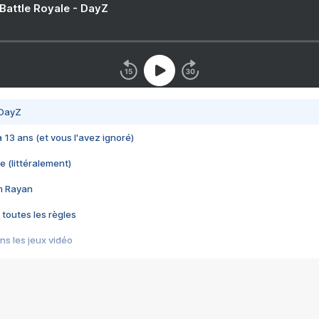
 Battle Royale - DayZ
 DayZ
 a 13 ans (et vous l'avez ignoré)
e (littéralement)
im Rayan
 toutes les règles
s les jeux vidéo
us choquant de Rockstar ? - Le scandale BULLY
e plus moche de Steam
du RÊVE tourne au CAUCHEMAR