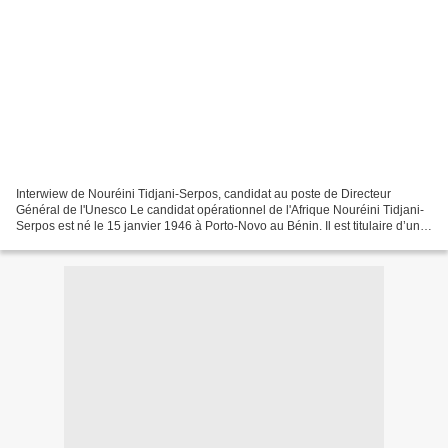
Interwiew de Nouréini Tidjani-Serpos, candidat au poste de Directeur
Général de l'Unesco Le candidat opérationnel de l'Afrique Nouréini Tidjani-
Serpos est né le 15 janvier 1946 à Porto-Novo au Bénin. Il est titulaire d’une
licence de Lettres modernes,...