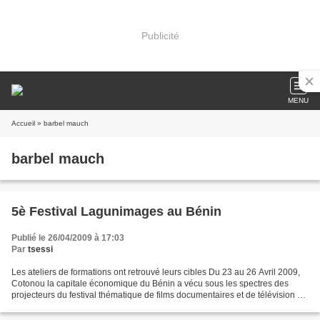
Publicité
MENU
Accueil
» barbel mauch
barbel mauch
5è Festival Lagunimages au Bénin
Publié le 26/04/2009 à 17:03
Par
tsessi
Les ateliers de formations ont retrouvé leurs cibles Du 23 au 26 Avril 2009,
Cotonou la capitale économique du Bénin a vécu sous les spectres des
projecteurs du festival thématique de films documentaires et de télévision du
Bénin, Lagunimages. L’organisation...