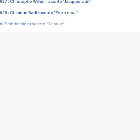
#27 : Christophe Willem raconte "Jacques a dit"
#26 : Chimène Badi raconte "Entre nous"
#25 : Indochine raconte "3e sexe"
#24 : Zaho raconte "C'est chelou"
#23 : Patrick Bruel raconte "Au café des délices"
#22 : Kyo raconte "Le chemin"
#21 : Nolwenn Leroy raconte "Cassé"
#20 : Patrick Hernandez raconte "Born to be alive"
#19 : Lorie raconte "Près de moi"
#18 : Michael Jones raconte "A nos actes manqués" (avec Jean-Jacque
#17 : Khaled raconte "Aïcha"
#16 : Corneille raconte "Parce qu'on vient de loin"
#15 : Indochine raconte "L'aventurier"