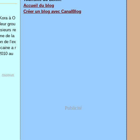
Accueil du blog
Créer un blog avec CanalBlog
 Kora à O
leur grou
sieurs re
me de la
n de l’ex
caine a r
 2010 au
,
musique
Publicité