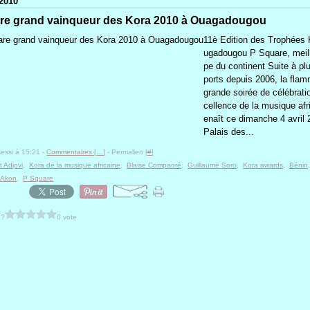
2010
re grand vainqueur des Kora 2010 à Ouagadougou
11è Edition des Trophées
ugadougou P Square, meil
pe du continent Suite à plu
ports depuis 2006, la flam
grande soirée de célébratio
cellence de la musique afri
enaît ce dimanche 4 avril
Palais des...
sessi à 15:21 -
Commentaires [
…
]
- Permalien [
#
]
t Adjovi
,
Kora de la musique africaine
,
Blaise Compaoré
,
Guillaume Soro
,
Kora awards
,
Bénin
,
Akon
,
P Square
 ?
0 vote