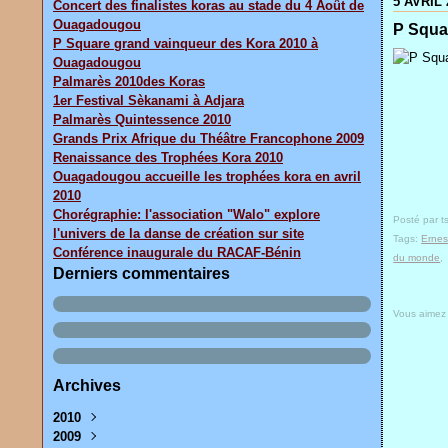
5 AVRIL 
Concert des finalistes koras au stade du 4 Août de
Ouagadougou
P Squa
P Square grand vainqueur des Kora 2010 à
Ouagadougou
Palmarès 2010des Koras
1er Festival Sèkanami à Adjara
Palmarès Quintessence 2010
Grands Prix Afrique du Théâtre Francophone 2009
Renaissance des Trophées Kora 2010
Ouagadougou accueille les trophées kora en avril
2010
Chorégraphie: l'association "Walo" explore
Posté par t
l'univers de la danse de création sur site
Tags:
Ernes
Conférence inaugurale du RACAF-Bénin
du monde
Derniers commentaires
Vous aimez
Archives
2010
2009
Avril
(3)