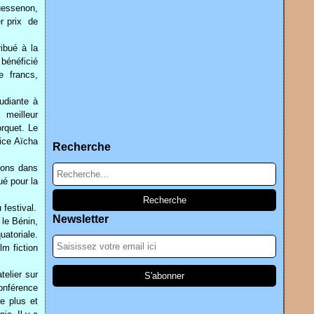
uessenon,
er prix de
ibué à la
 bénéficié
e francs,
udiante à
 meilleur
orquet. Le
rice Aïcha
Recherche
tions dans
ué pour la
 festival.
Newsletter
 le Bénin,
uatoriale.
lm fiction
telier sur
onférence
e plus et