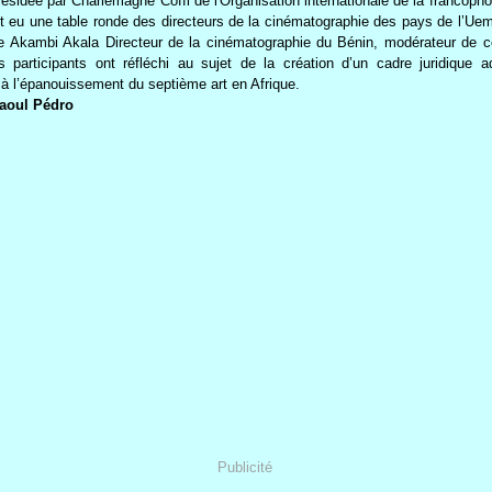
ésidée par Charlemagne Coffi de l'Organisation internationale de la francophon
 eu une table ronde des directeurs de la cinématographie des pays de l’Ue
de Akambi Akala Directeur de la cinématographie du Bénin, modérateur de ce
s participants ont réfléchi au sujet de la création d’un cadre juridique a
 à l’épanouissement du septième art en Afrique.
aoul Pédro
Publicité