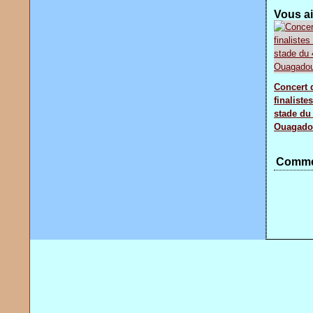
Vous ai
Concert 
finaliste
stade du
Ouagado
Comme