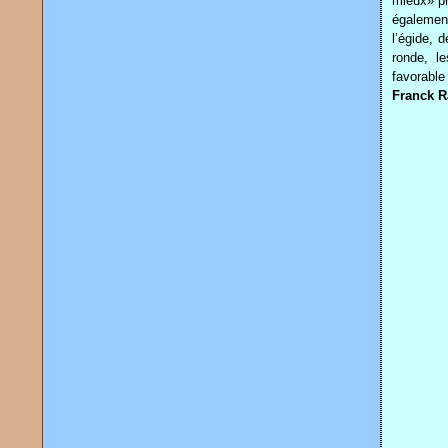
mieux» pr
également
l’égide, 
ronde, le
favorable
Franck R