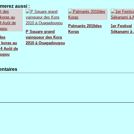
merez aussi :
Palmarès 2010des
1er Festival
P Square grand
Koras
Sèkanami à 
des
vainqueur des Kora
s koras au
2010 à Ouagadougou
 4 Août de
ugou
ntaires