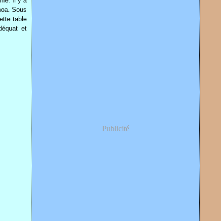
ie. Il y a
moa. Sous
tte table
déquat et
Publicité