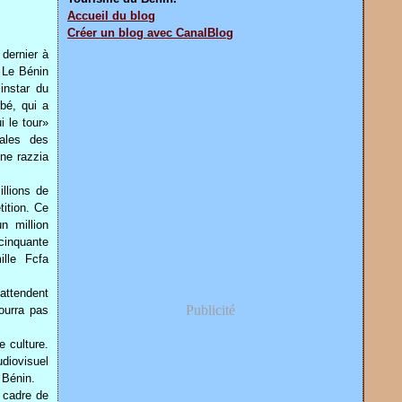
Accueil du blog
Créer un blog avec CanalBlog
dernier à
. Le Bénin
instar du
bé, qui a
i le tour»
nales des
une razzia
llions de
ition. Ce
n million
 cinquante
ille Fcfa
attendent
Publicité
ourra pas
 culture.
udiovisuel
 Bénin.
e cadre de