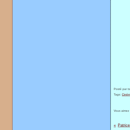
Posté par t
Tags:
Ciném
Vous aimez