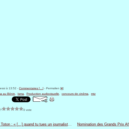
sessi à 13:52 -
Commentaires [
…
]
- Permalien [
#
]
a au Bénin
,
Isma
,
Production audiovisuelle
,
concours de cinéma
,
mtz
 ?
0 vote
Patrice Toton : « […] quand tu tues un journaliste, il en naîtra une vingtaine d’autres … »