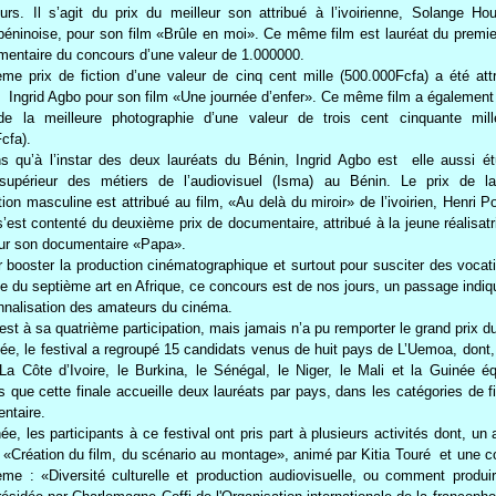
rs. Il s’agit du prix du meilleur son attribué à l’ivoirienne, Solange Ho
 béninoise, pour son film «Brûle en moi». Ce même film est lauréat du premi
mentaire du concours d’une valeur de 1.000000.
me prix de fiction d’une valeur de cinq cent mille (500.000Fcfa) a été attr
, Ingrid Agbo pour son film «Une journée d’enfer». Ce même film a également
de la meilleure photographie d’une valeur de trois cent cinquante mill
cfa).
s qu’à l’instar des deux lauréats du Bénin, Ingrid Agbo est elle aussi ét
ut supérieur des métiers de l’audiovisuel (Isma) au Bénin. Le prix de la
ation masculine est attribué au film, «Au delà du miroir» de l’ivoirien, Henri P
’est contenté du deuxième prix de documentaire, attribué à la jeune réalisat
ur son documentaire «Papa».
ur booster la production cinématographique et surtout pour susciter des voca
e du septième art en Afrique, ce concours est de nos jours, un passage indiq
nnalisation des amateurs du cinéma.
est à sa quatrième participation, mais jamais n’a pu remporter le grand prix du
ée, le festival a regroupé 15 candidats venus de huit pays de L’Uemoa, dont,
La Côte d’Ivoire, le Burkina, le Sénégal, le Niger, le Mali et la Guinée éq
 que cette finale accueille deux lauréats par pays, dans les catégories de fi
entaire.
e, les participants à ce festival ont pris part à plusieurs activités dont, un a
 «Création du film, du scénario au montage», animé par Kitia Touré et une c
ème : «Diversité culturelle et production audiovisuelle, ou comment produir