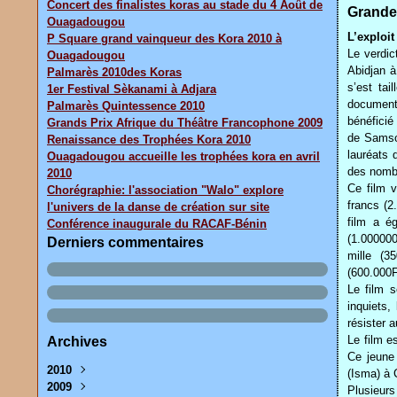
Concert des finalistes koras au stade du 4 Août de
Grande 
Ouagadougou
L’exploi
P Square grand vainqueur des Kora 2010 à
Le verdic
Ouagadougou
Abidjan à
Palmarès 2010des Koras
s’est tai
1er Festival Sèkanami à Adjara
documenta
Palmarès Quintessence 2010
bénéficié
Grands Prix Afrique du Théâtre Francophone 2009
de Samson
Renaissance des Trophées Kora 2010
lauréats 
Ouagadougou accueille les trophées kora en avril
des nombr
2010
Ce film v
Chorégraphie: l'association "Walo" explore
francs (2
l'univers de la danse de création sur site
film a é
Conférence inaugurale du RACAF-Bénin
(1.000000
Derniers commentaires
mille (3
(600.000F
Le film s
inquiets
résister 
Le film e
Archives
Ce jeune 
2010
(Isma) à 
2009
Avril
(3)
Plusieurs