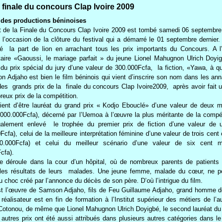
finale du concours Clap Ivoire 2009
t des productions béninoises
t de la Finale du Concours Clap Ivoire 2009 est tombé samedi 06 septembre 
 l’occasion de la clôture du festival qui a démarré le 01 septembre dernier
llé la part de lion en arrachant tous les prix importants du Concours. A l’
ire «Gaoussi, le mariage parfait » du jeune Lionel Mahugnon Ulrich Doyig
 du prix spécial du jury d’une valeur de 300.000Fcfa, la fiction, «Yawa, à qu
 Adjaho est bien le film béninois qui vient d’inscrire son nom dans les an
des grands prix de la finale du concours Clap Ivoire2009, après avoir fait 
eux prix de la compétition.
ient d’être lauréat du grand prix « Kodjo Ebouclé» d’une valeur de deux mi
.000.000Fcfa), décerné par l’Uemoa à l’œuvre la plus méritante de la compét
galement enlevé le trophée du premier prix de fiction d’une valeur de u
Fcfa), celui de la meilleure interprétation féminine d’une valeur de trois cent
50.000Fcfa) et celui du meilleur scénario d’une valeur de six cent m
cfa).
e déroule dans la cour d’un hôpital, où de nombreux parents de patients 
, les résultats de leurs malades. Une jeune femme, malade du cœur, ne p
au choc créé par l’annonce du décès de son père. D’où l’intrigue du film.
st l’œuvre de Samson Adjaho, fils de Feu Guillaume Adjaho, grand homme de
réalisateur est en fin de formation à l’Institut supérieur des métiers de l’a
Cotonou, de même que Lionel Mahugnon Ulrich Doyigbé, le second lauréat du
 autres prix ont été aussi attribués dans plusieurs autres catégories dans l